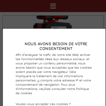
NOUS AVONS BESOIN DE VOTRE
CONSENTEMENT
Afin d'analyser le trafic de notre site Web, activer
les fonctionnalités liées aux réseaux sociaux, et
vous proposer un contenu personnalisé, nous
avons besoin que vous acceptiez que les cookies
soient placés par votre navigateur. Cela
impliquera le traitement de vos informations
DELTA® PALAN ÉLECTRIQUE À
personnelles, y compris votre adresse IP et votre
comportement de navigation. Pour plus
CHAÎNE PREMIUM DMH - 230V -
d'informations, veuillez consulter notre Politique
AVEC CHARIOT MANUAL
de cookies
0 Avis
Ajouter votre avis
Voulez-vous accepter ces cookies ?