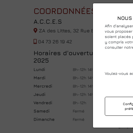
COORDONNÉES
NOUS 
A.C.C.E.S
Afin d'analyser
ZA des Littes, 32 Rue Berard Barot, 6311
vous proposer
soient placés 
04 73 26 19 42
y compris votr
consulter notr
Horaires d'ouvertures
À par
2025
2026
évol
Lundi
8h-12h 14h-18h
Voulez-vous a
Lundi
Mardi
8h-12h 14h-18h
Mardi
Mercredi
8h-12h 14h-18h
Mercre
Jeudi
8h-12h 14h-18h
Jeudi
Vendredi
8h-12h
Confi
préf
Vendre
Samedi
Fermé
Samed
Dimanche
Fermé
Diman