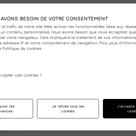
CONTACT
AVONS BESOIN DE VOTRE CONSENTEMENT
 le trafic de notre site Web, activer les fonctionnalités liées aux rése
1 Mur-sur-Allier
 un contenu personnalisé, nous avons besoin que vous acceptiez que
par votre navigateur. Cela impliquera le traitement de vos information
e adresse IP et votre comportement de navigation. Pour plus d'informa
e Politique de cookies
tir du 1ᵉʳ janvier
, nos horaires
uent
ccepter ces cookies ?
8h-12h 13h-18h
8h-12h 13h-18h
di
8h-12h 13h-18h
8h-12h 14h-18h
gurer les
Je refuse tous les
J'accepte 
érences
cookies
cook
di
Fermé
i
Fermé
che
Fermé