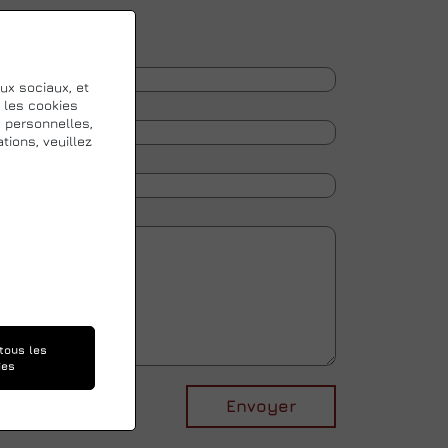
aux sociaux, et
 les cookies
s personnelles,
tions, veuillez
tous les
ies
Envoyer