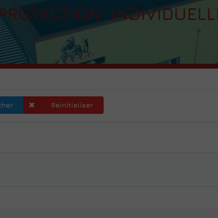
PROTECTION-INDIVIDUELL
cher
Réinitialiser